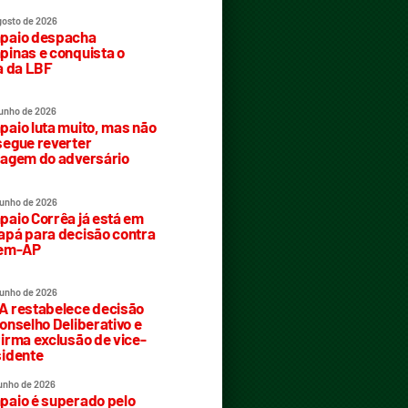
gosto de 2026
paio despacha
inas e conquista o
a da LBF
junho de 2026
aio luta muito, mas não
egue reverter
agem do adversário
junho de 2026
aio Corrêa já está em
pá para decisão contra
rem-AP
junho de 2026
 restabelece decisão
onselho Deliberativo e
irma exclusão de vice-
idente
junho de 2026
aio é superado pelo