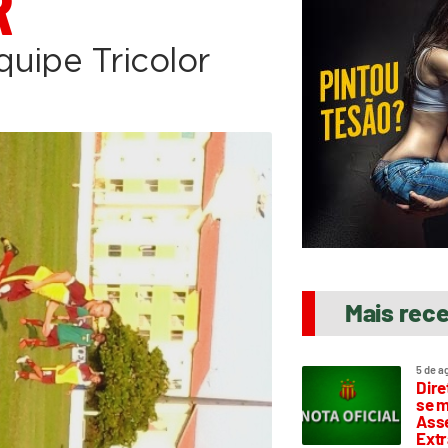
R
uipe Tricolor
Mais rec
5 de a
Dire
se m
Asse
Extr