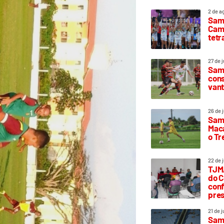
2 de a
Sam
Camp
tetr
27 de 
Samp
cons
vant
26 de 
Samp
Maca
o T
22 de 
TJMA
do C
conf
pres
21 de 
Samp