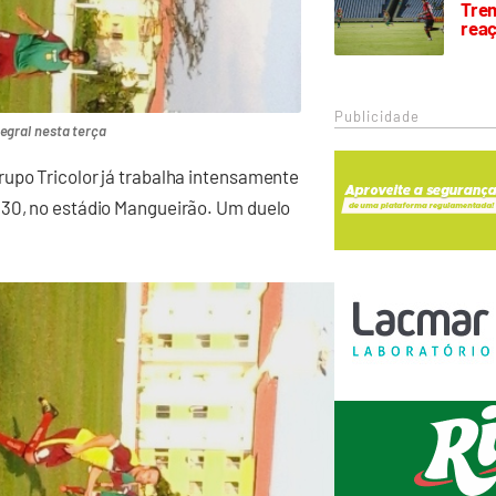
Trem
rea
Publicidade
tegral nesta terça
rupo Tricolor já trabalha intensamente
h30, no estádio Mangueirão. Um duelo