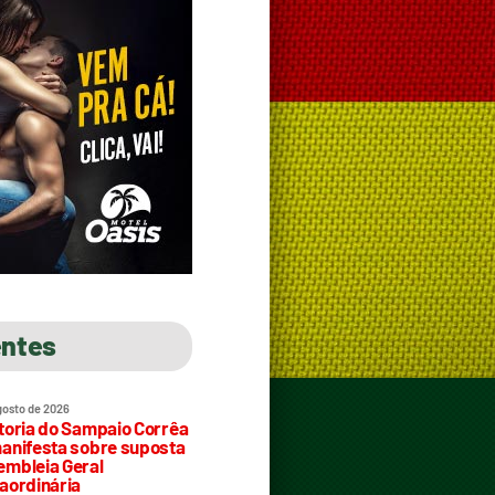
entes
gosto de 2026
toria do Sampaio Corrêa
anifesta sobre suposta
mbleia Geral
aordinária