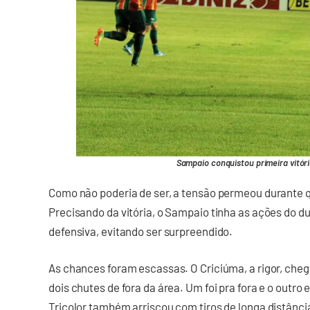
Sampaio conquistou primeira vitória
Como não poderia de ser, a tensão permeou durante 
Precisando da vitória, o Sampaio tinha as ações do d
defensiva, evitando ser surpreendido.
As chances foram escassas. O Criciúma, a rigor, ch
dois chutes de fora da área. Um foi pra fora e o outr
Tricolor também arriscou com tiros de longa distânci