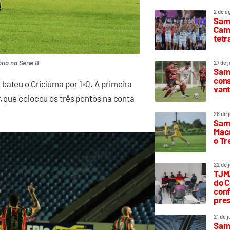
2 de a
Sam
Camp
tetr
ria na Série B
27 de 
Samp
cons
bateu o Criciúma por 1×0. A primeira
vant
, que colocou os três pontos na conta
26 de 
Samp
Maca
o T
22 de 
TJMA
do C
conf
pres
21 de 
Samp