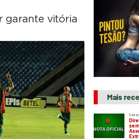
 garante vitória
Mais rec
5 de a
Dire
se m
Asse
Extr