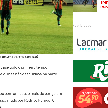
Trem
rea
Publicidade
 na Série B (Foto: Elias Auê)
quase todo o primeiro tempo.
uelo, mas não descuidava na parte
egou com um pouco mais de perigo em
o espalmado por Rodrigo Ramos. O
a.