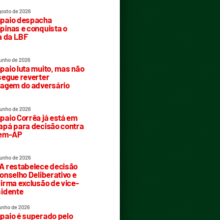
gosto de 2026
paio despacha
inas e conquista o
a da LBF
junho de 2026
aio luta muito, mas não
egue reverter
agem do adversário
junho de 2026
aio Corrêa já está em
pá para decisão contra
rem-AP
junho de 2026
 restabelece decisão
onselho Deliberativo e
irma exclusão de vice-
idente
junho de 2026
aio é superado pelo