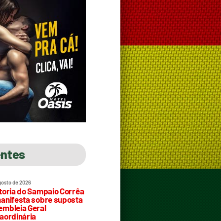
entes
gosto de 2026
toria do Sampaio Corrêa
anifesta sobre suposta
mbleia Geral
aordinária