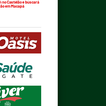
 no Castelão e buscará
ção em Macapá