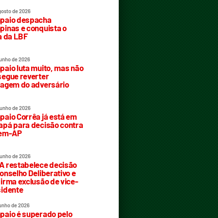
gosto de 2026
paio despacha
inas e conquista o
a da LBF
junho de 2026
aio luta muito, mas não
egue reverter
agem do adversário
junho de 2026
aio Corrêa já está em
pá para decisão contra
rem-AP
junho de 2026
 restabelece decisão
onselho Deliberativo e
irma exclusão de vice-
idente
junho de 2026
aio é superado pelo