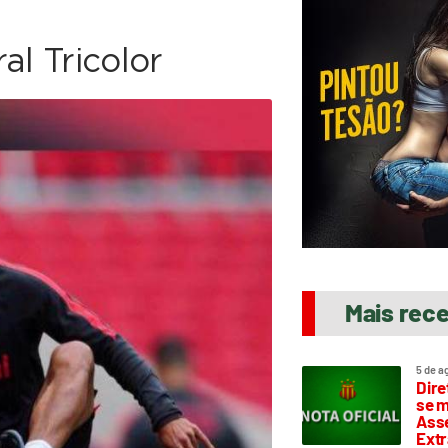
al Tricolor
Mais rec
5 de a
Dire
se m
Asse
Extr