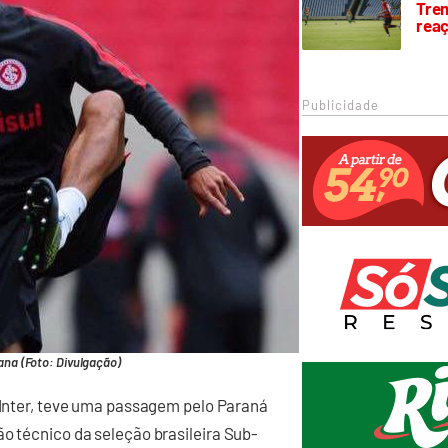
Trem
rea
Publicidade
iana (Foto: Divulgação)
o Inter, teve uma passagem pelo Paraná
ão técnico da seleção brasileira Sub-