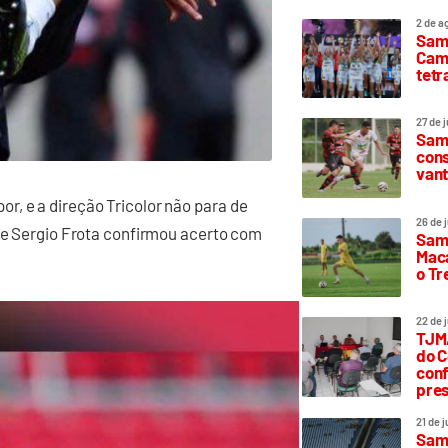
2 de a
Sam
Camp
tetr
27 de 
Samp
cons
vant
r, e a direção Tricolor não para de
26 de 
nte Sergio Frota confirmou acerto com
Samp
Maca
o T
22 de 
TJMA
do C
conf
pres
21 de 
Samp