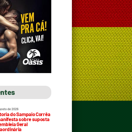
entes
gosto de 2026
toria do Sampaio Corrêa
anifesta sobre suposta
mbleia Geral
aordinária