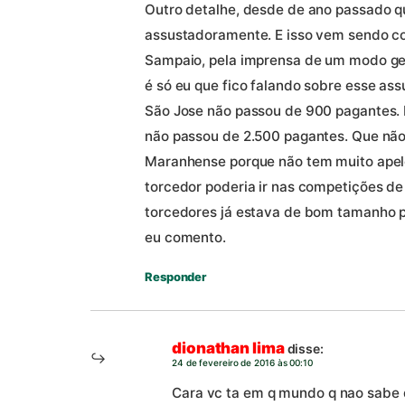
Outro detalhe, desde de ano passado qu
assustadoramente. E isso vem sendo c
Sampaio, pela imprensa de um modo gera
é só eu que fico falando sobre esse ass
São Jose não passou de 900 pagantes. 
não passou de 2.500 pagantes. Que nã
Maranhense porque não tem muito apel
torcedor poderia ir nas competições de
torcedores já estava de bom tamanho p
eu comento.
Responder
dionathan lima
disse:
24 de fevereiro de 2016 às 00:10
Cara vc ta em q mundo q nao sabe q