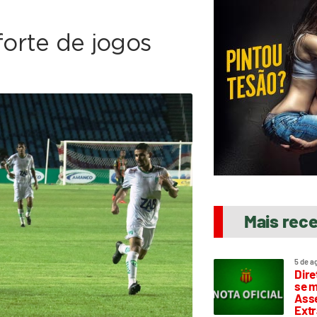
forte de jogos
Mais rec
5 de a
Dire
se m
Asse
Extr