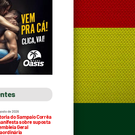
entes
gosto de 2026
toria do Sampaio Corrêa
anifesta sobre suposta
mbleia Geral
aordinária