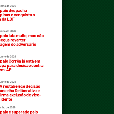
gosto de 2026
paio despacha
inas e conquista o
a da LBF
junho de 2026
aio luta muito, mas não
egue reverter
agem do adversário
junho de 2026
aio Corrêa já está em
pá para decisão contra
rem-AP
junho de 2026
 restabelece decisão
onselho Deliberativo e
irma exclusão de vice-
idente
junho de 2026
aio é superado pelo