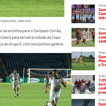
2 de a
Sam
Camp
tetr
 frente (Foto: Elias Auê)
27 de 
s se avizinha para o Sampaio Corrêa,
Samp
cons
o Ceará pela terceira rodada da Copa
vant
nça do Grupo E com seis pontos ganhos.
26 de 
Samp
Maca
o T
22 de 
TJMA
do C
conf
pres
21 de 
Samp