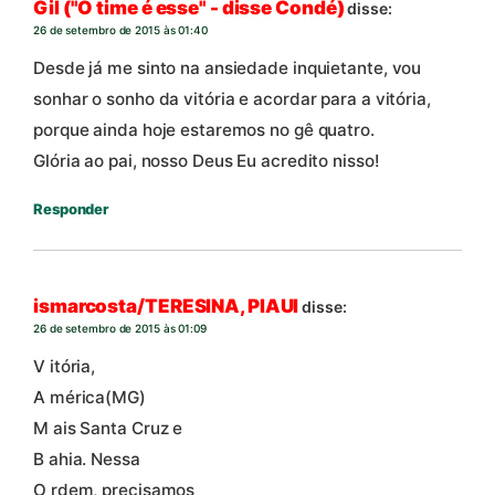
Gil ("O time é esse" - disse Condé)
disse:
26 de setembro de 2015 às 01:40
Desde já me sinto na ansiedade inquietante, vou
sonhar o sonho da vitória e acordar para a vitória,
porque ainda hoje estaremos no gê quatro.
Glória ao pai, nosso Deus Eu acredito nisso!
Responder
ismarcosta/TERESINA, PIAUI
disse:
26 de setembro de 2015 às 01:09
V itória,
A mérica(MG)
M ais Santa Cruz e
B ahia. Nessa
O rdem, precisamos