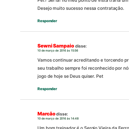
Pet? Sei lá! no meu ponto de vista traria um
Desejo muito sucesso nessa contratação.
Responder
Sewni Sampaio
disse:
10 de março de 2016 às 15:56
Vamos continuar acreditando e torcendo pre
seu trabalho sempre foi reconhecido por nó
jogo de hoje se Deus quiser. Pet
Responder
Marcão
disse:
10 de março de 2016 às 14:48
Um bom treinador é o Sergio Vieira da Ferr