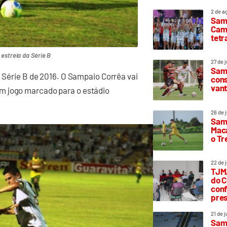
2 de a
Sam
Camp
tetr
estreia da Série B
27 de 
Samp
a Série B de 2016. O Sampaio Corrêa vai
cons
vant
m jogo marcado para o estádio
26 de 
Samp
Maca
o T
22 de 
TJMA
do C
conf
pres
21 de 
Samp