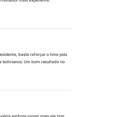
 treinador mais experiente.
sidente, basta reforçar o time pois
s bolivianos. Um bom resultado no
oviária,embora jovem,mais ele tem