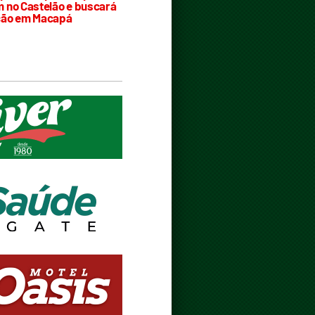
 no Castelão e buscará
ção em Macapá