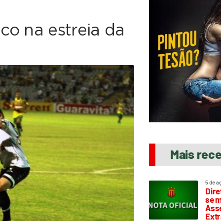
co na estreia da
Mais rec
5 de a
Dire
se m
Asse
Extr