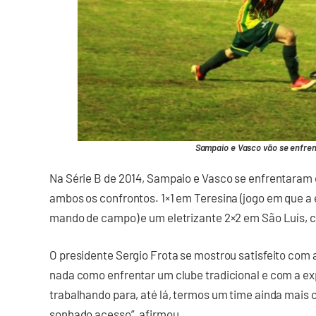
Sampaio e Vasco vão se enfrent
Na Série B de 2014, Sampaio e Vasco se enfrentaram
ambos os confrontos. 1×1 em Teresina (jogo em que a
mando de campo) e um eletrizante 2×2 em São Luís, c
O presidente Sergio Frota se mostrou satisfeito com a 
nada como enfrentar um clube tradicional e com a e
trabalhando para, até lá, termos um time ainda mais c
sonhado acesso”, afirmou.