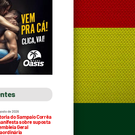
entes
gosto de 2026
toria do Sampaio Corrêa
anifesta sobre suposta
mbleia Geral
aordinária