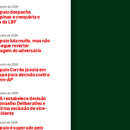
gosto de 2026
paio despacha
inas e conquista o
a da LBF
junho de 2026
aio luta muito, mas não
egue reverter
agem do adversário
junho de 2026
aio Corrêa já está em
pá para decisão contra
rem-AP
junho de 2026
 restabelece decisão
onselho Deliberativo e
irma exclusão de vice-
idente
junho de 2026
aio é superado pelo