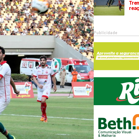
Trem
rea
Publicidade