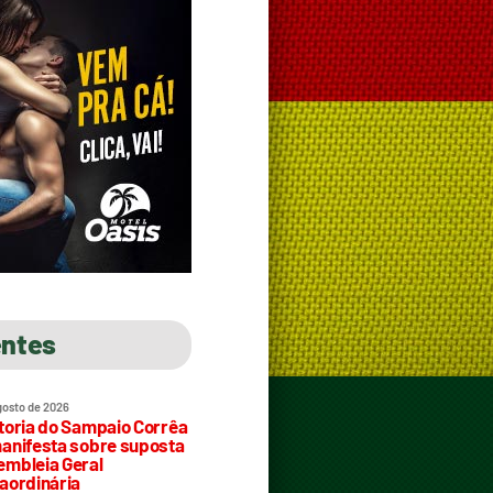
entes
gosto de 2026
toria do Sampaio Corrêa
anifesta sobre suposta
mbleia Geral
aordinária