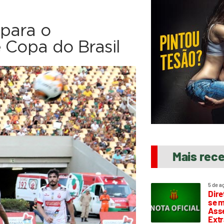
para o
 Copa do Brasil
Mais rec
5 de a
Dire
se m
Asse
Extr