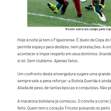
Tricolor entra em campo pela Copa
Hoje à noite já tem o Figueirense. É duelo de Copa do
permite espaço para deslizes, nem protelações. A or
acontecer e impor respeito em seus domínios. Grande
si só. Sem clubismo. Apenas fatos.
Um confronto desta envergadura sugere uma grande p
sempre vale a pena reforçar; a Bolívia Querida é ainda
Aliada de peso, de tantas épocas e conquistas. Não po
A maratona boliviana já começou. O convite a correr
feito. Quem tem o coração Tricolor pulsando no peito 