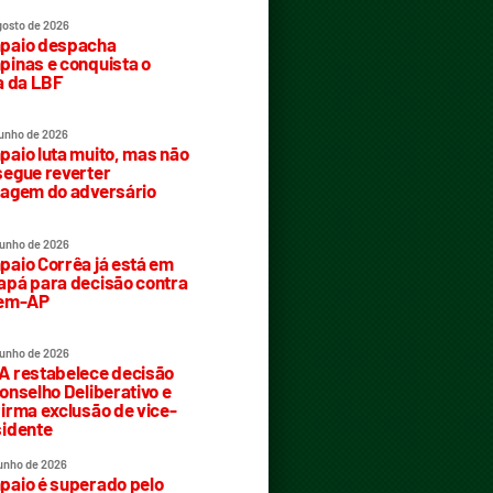
gosto de 2026
paio despacha
inas e conquista o
a da LBF
junho de 2026
aio luta muito, mas não
egue reverter
agem do adversário
junho de 2026
aio Corrêa já está em
pá para decisão contra
rem-AP
junho de 2026
 restabelece decisão
onselho Deliberativo e
irma exclusão de vice-
idente
junho de 2026
aio é superado pelo