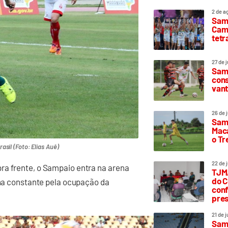
2 de a
Sam
Camp
tetr
27 de 
Samp
cons
vant
26 de 
Samp
Maca
o T
sil (Foto: Elias Auê)
22 de 
ra frente, o Sampaio entra na arena
TJMA
do C
alha constante pela ocupação da
conf
pres
21 de 
Samp