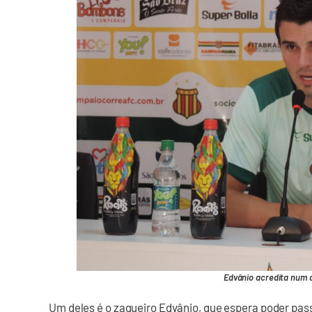
Edvânio acredita num d
Um deles é o zagueiro Edvânio, que espera poder pa