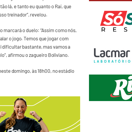
o lá, e tanto eu quanto o Raí, que
o treinador”, revelou.
rio marcará o duelo: “Assim como nós,
ualar o jogo. Temos que jogar com
i dificultar bastante, mas vamos a
”, afirmou o zagueiro Boliviano.
este domingo, às 18h00, no estádio