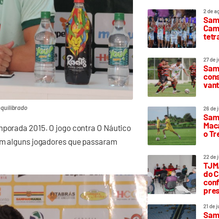
2 de a
Sam
Camp
tetr
27 de 
Samp
cons
vant
quilibrado
26 de 
Samp
Maca
mporada 2015. O jogo contra O Náutico
o T
tem alguns jogadores que passaram
22 de 
TJMA
do C
conf
pres
21 de 
Samp