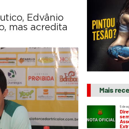
tico, Edvânio
o, mas acredita
Mais rec
5 de a
Dire
se m
Asse
Extr