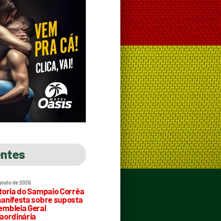
entes
gosto de 2026
toria do Sampaio Corrêa
anifesta sobre suposta
mbleia Geral
aordinária