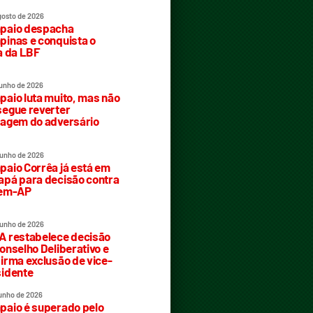
gosto de 2026
paio despacha
inas e conquista o
a da LBF
junho de 2026
aio luta muito, mas não
egue reverter
agem do adversário
junho de 2026
aio Corrêa já está em
pá para decisão contra
rem-AP
junho de 2026
 restabelece decisão
onselho Deliberativo e
irma exclusão de vice-
idente
junho de 2026
aio é superado pelo