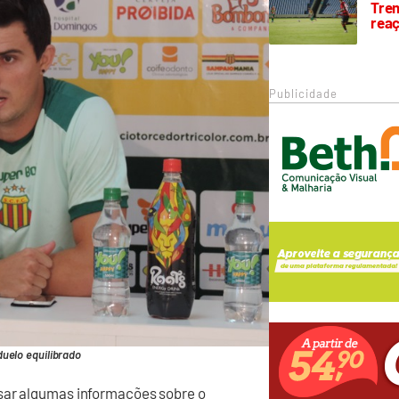
Trem
rea
Publicidade
uelo equilibrado
ssar algumas informações sobre o