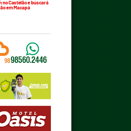
 no Castelão e buscará
ção em Macapá