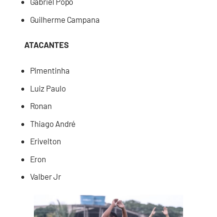
Gabriel Popó
Guilherme Campana
ATACANTES
Pimentinha
Luiz Paulo
Ronan
Thiago André
Erivelton
Eron
Valber Jr