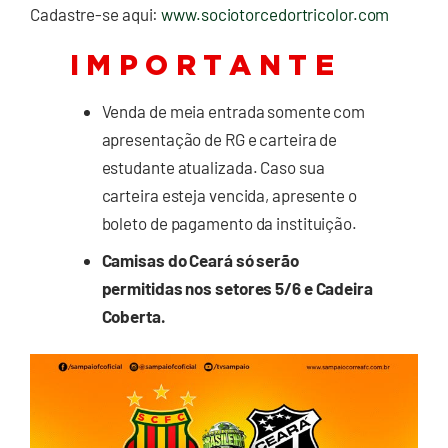
Cadastre-se aqui:
www.sociotorcedortricolor.com
I M P O R T A N T E
Venda de meia entrada somente com
apresentação de RG e carteira de
estudante atualizada. Caso sua
carteira esteja vencida, apresente o
boleto de pagamento da instituição.
Camisas do Ceará só serão
permitidas nos setores 5/6 e Cadeira
Coberta.