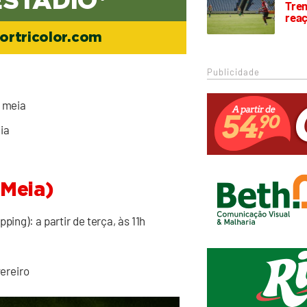
ESTÁDIO*
Trem
rea
ortricolor.com
Publicidade
meia
ia
 Meia)
pping): a partir de terça, às 11h
vereiro