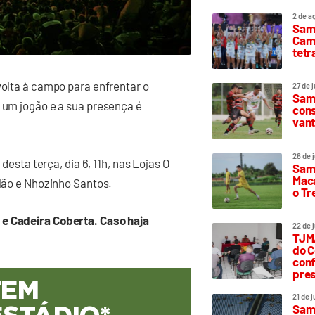
2 de a
Sam
Camp
tetr
volta à campo para enfrentar o
27 de 
Samp
r um jogão e a sua presença é
cons
vant
26 de 
 desta terça, dia 6, 11h, nas Lojas O
Samp
Maca
elão e Nhozinho Santos.
o T
 e Cadeira Coberta. Caso haja
22 de 
TJMA
do C
conf
pres
TEM
21 de 
Samp