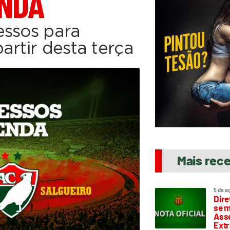
ENDA
essos para
artir desta terça
Mais rec
5 de a
Dire
se m
Asse
Extr