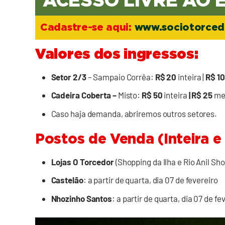
ACESSO LIVRE AO 
Cadastre-se aqui:
www.sociotorced
Valores dos ingressos:
Setor 2/3
– Sampaio Corrêa:
R$ 20
inteira |
R$ 10
Cadeira Coberta –
Misto:
R$ 50
inteira
| R$ 25
me
Caso haja demanda, abriremos outros setores.
Postos de Venda (Inteira e
Lojas O Torcedor
(Shopping da Ilha e Rio Anil Sho
Castelão
: a partir de quarta, dia 07 de fevereiro
Nhozinho Santos
: a partir de quarta, dia 07 de fe