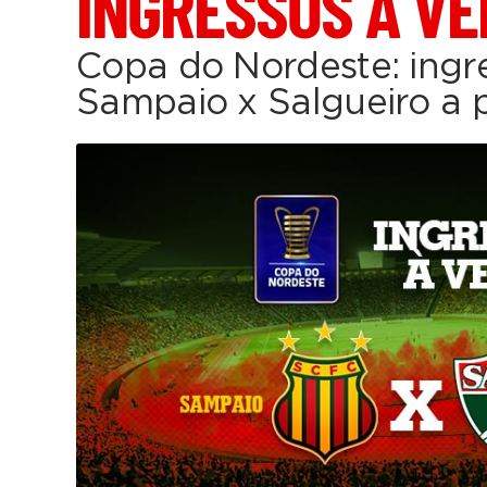
INGRESSOS À V
Copa do Nordeste: ingr
Sampaio x Salgueiro a p