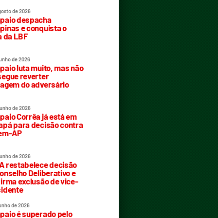
gosto de 2026
paio despacha
inas e conquista o
a da LBF
junho de 2026
aio luta muito, mas não
egue reverter
agem do adversário
junho de 2026
aio Corrêa já está em
pá para decisão contra
rem-AP
junho de 2026
 restabelece decisão
onselho Deliberativo e
irma exclusão de vice-
idente
junho de 2026
aio é superado pelo