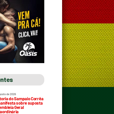
entes
gosto de 2026
toria do Sampaio Corrêa
anifesta sobre suposta
mbleia Geral
aordinária