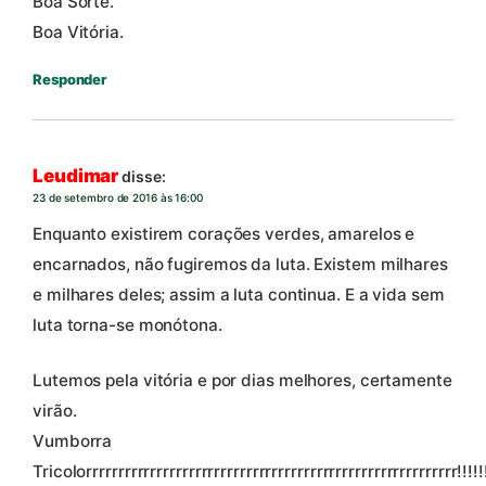
Boa Sorte.
Boa Vitória.
Responder
Leudimar
disse:
23 de setembro de 2016 às 16:00
Enquanto existirem corações verdes, amarelos e
encarnados, não fugiremos da luta. Existem milhares
e milhares deles; assim a luta continua. E a vida sem
luta torna-se monótona.
Lutemos pela vitória e por dias melhores, certamente
virão.
Vumborra
Tricolorrrrrrrrrrrrrrrrrrrrrrrrrrrrrrrrrrrrrrrrrrrrrrrrrrrrrrrrrr!!!!!!