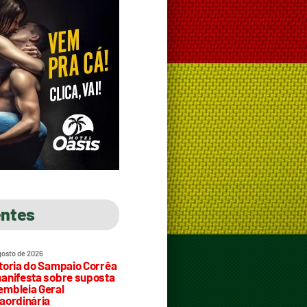
entes
gosto de 2026
toria do Sampaio Corrêa
anifesta sobre suposta
mbleia Geral
aordinária