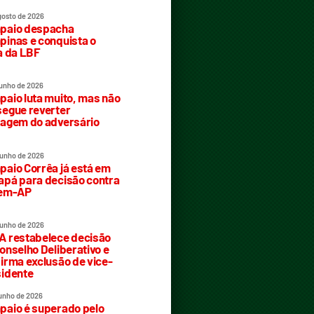
gosto de 2026
paio despacha
inas e conquista o
a da LBF
junho de 2026
aio luta muito, mas não
egue reverter
agem do adversário
junho de 2026
aio Corrêa já está em
pá para decisão contra
rem-AP
junho de 2026
 restabelece decisão
onselho Deliberativo e
irma exclusão de vice-
idente
junho de 2026
aio é superado pelo