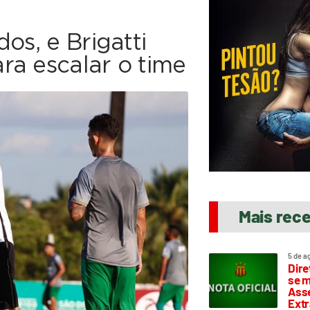
os, e Brigatti
ra escalar o time
Mais rec
5 de a
Dire
se m
Asse
Extr