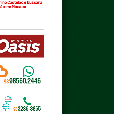
 no Castelão e buscará
ção em Macapá