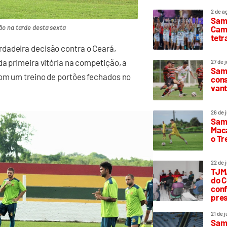
2 de a
Sam
o na tarde desta sexta
Camp
tetr
dadeira decisão contra o Ceará,
da primeira vitória na competição, a
27 de 
Samp
com um treino de portões fechados no
cons
vant
26 de 
Samp
Maca
o T
22 de 
TJMA
do C
conf
pres
21 de 
Samp