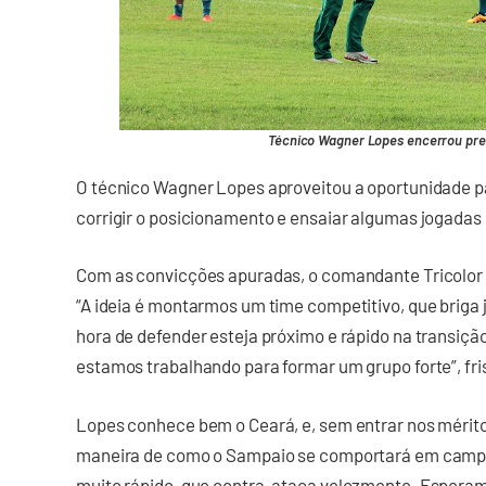
Técnico Wagner Lopes encerrou pre
O técnico Wagner Lopes aproveitou a oportunidade pa
corrigir o posicionamento e ensaiar algumas jogadas 
Com as convicções apuradas, o comandante Tricolor
“A ideia é montarmos um time competitivo, que briga j
hora de defender esteja próximo e rápido na transição
estamos trabalhando para formar um grupo forte”, fri
Lopes conhece bem o Ceará, e, sem entrar nos mérito
maneira de como o Sampaio se comportará em campo
muito rápido, que contra-ataca velozmente. Esperam