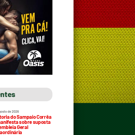
entes
gosto de 2026
toria do Sampaio Corrêa
anifesta sobre suposta
mbleia Geral
aordinária