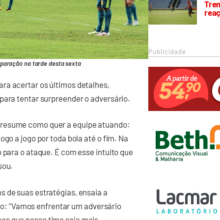
Trem
rea
Publicidade
paração na tarde desta sexta
ra acertar os últimos detalhes,
para tentar surpreender o adversário.
 resume como quer a equipe atuando:
ogo a jogo por toda bola até o fim. Na
 para o ataque. É com esse intuito que
sou.
s de suas estratégias, ensaia a
: “Vamos enfrentar um adversário
os que nosso time seja mais