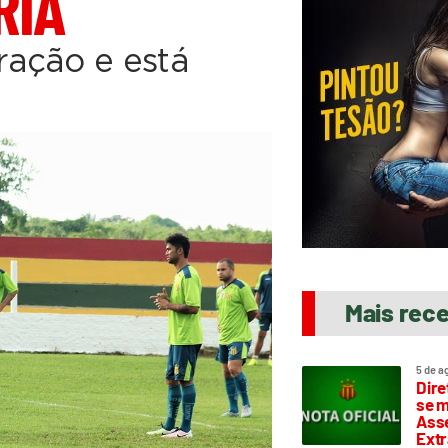
RIA
ação e está
Mais rec
5 de a
Dire
se m
Asse
Extr