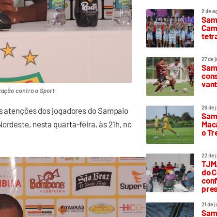
2 de a
Sam
Camp
tetr
27 de 
Samp
cons
vant
tação contra o Sport
26 de 
 As atenções dos jogadores do Sampaio
Samp
Maca
ordeste, nesta quarta-feira, às 21h, no
o T
22 de 
TJMA
do C
conf
pres
21 de 
Samp