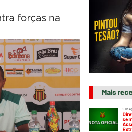
tra forças na
Mais rec
5 de a
Dire
se m
Asse
Extr