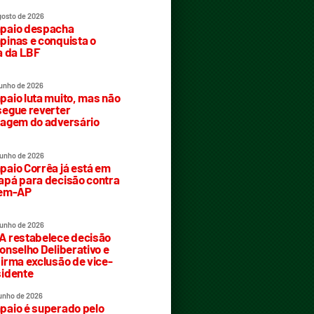
gosto de 2026
paio despacha
inas e conquista o
a da LBF
junho de 2026
aio luta muito, mas não
egue reverter
agem do adversário
junho de 2026
aio Corrêa já está em
pá para decisão contra
rem-AP
junho de 2026
 restabelece decisão
onselho Deliberativo e
irma exclusão de vice-
idente
junho de 2026
aio é superado pelo