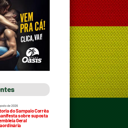
entes
gosto de 2026
toria do Sampaio Corrêa
anifesta sobre suposta
mbleia Geral
aordinária