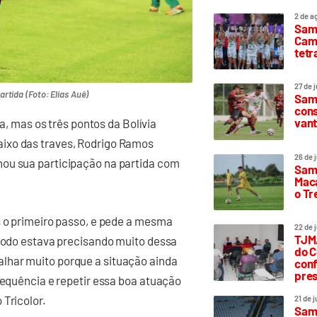
2 de a
Sam
Camp
tetr
27 de 
rtida (Foto: Elias Auê)
Samp
cons
vant
ma, mas os três pontos da Bolívia
ixo das traves, Rodrigo Ramos
26 de 
hou sua participação na partida com
Samp
Maca
o T
s o primeiro passo, e pede a mesma
22 de 
TJMA
 todo estava precisando muito dessa
do C
lhar muito porque a situação ainda
conf
pres
sequência e repetir essa boa atuação
 Tricolor.
21 de 
Samp