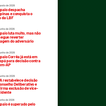
gosto de 2026
paio despacha
inas e conquista o
a da LBF
junho de 2026
aio luta muito, mas não
egue reverter
agem do adversário
junho de 2026
aio Corrêa já está em
pá para decisão contra
rem-AP
junho de 2026
 restabelece decisão
onselho Deliberativo e
irma exclusão de vice-
idente
junho de 2026
aio é superado pelo