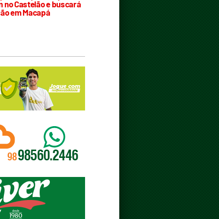
 no Castelão e buscará
ção em Macapá