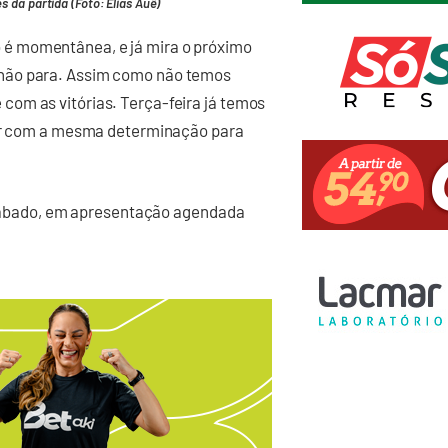
 da partida (Foto: Elias Auê)
é momentânea, e já mira o próximo
não para. Assim como não temos
om as vitórias. Terça-feira já temos
rar com a mesma determinação para
e sábado, em apresentação agendada