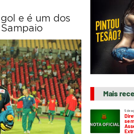
gol e é um dos
o Sampaio
Mais rec
5 de a
Dire
se m
Asse
Extr