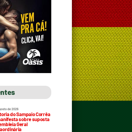
entes
gosto de 2026
toria do Sampaio Corrêa
anifesta sobre suposta
mbleia Geral
aordinária