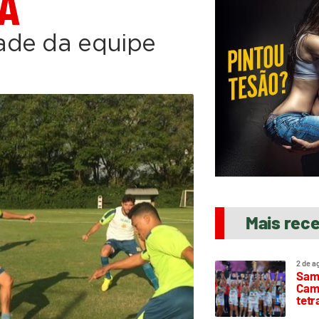
TA
ade da equipe
Mais rec
2 de a
Sam
Camp
tetr