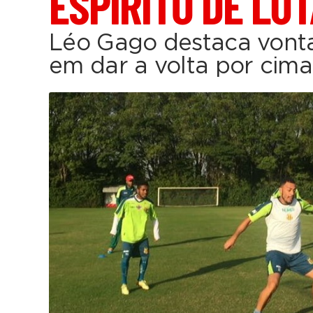
ESPÍRITO DE LU
Léo Gago destaca vont
em dar a volta por cima