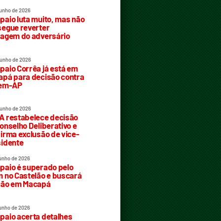
junho de 2026
aio luta muito, mas não
egue reverter
agem do adversário
junho de 2026
aio Corrêa já está em
pá para decisão contra
rem-AP
junho de 2026
 restabelece decisão
onselho Deliberativo e
irma exclusão de vice-
idente
junho de 2026
aio é superado pelo
 no Castelão e buscará
ção em Macapá
junho de 2026
aio acerta detalhes