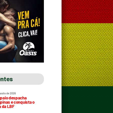
entes
gosto de 2026
paio despacha
inas e conquista o
a da LBF