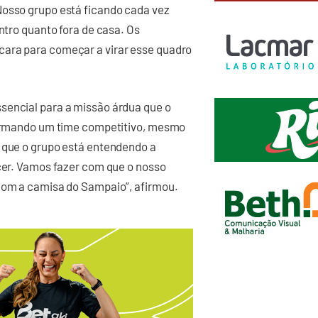
Nosso grupo está ficando cada vez
entro quanto fora de casa. Os
cara para começar a virar esse quadro
sencial para a missão árdua que o
 formando um time competitivo, mesmo
 que o grupo está entendendo a
ecer. Vamos fazer com que o nosso
 com a camisa do Sampaio”, afirmou.