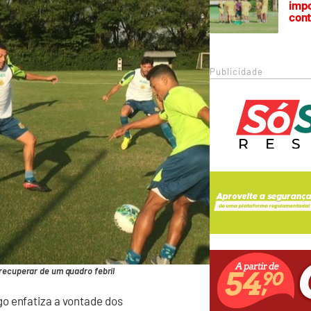
impo
cont
Publicidade
recuperar de um quadro febril
o enfatiza a vontade dos