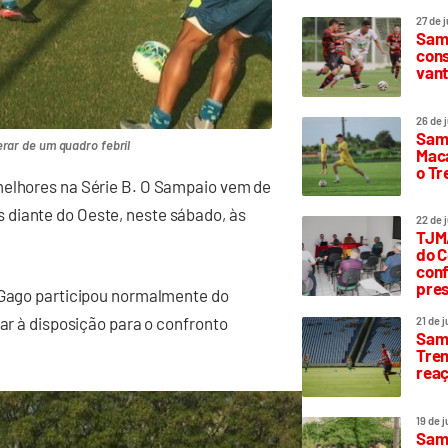
27 de 
Samp
cons
vant
26 de 
Samp
rar de um quadro febril
Maca
o T
melhores na Série B. O Sampaio vem de
 diante do Oeste, neste sábado, às
22 de 
TJMA
do C
conf
pres
o Gago participou normalmente do
car à disposição para o confronto
21 de 
Samp
Trem
rea
19 de 
Samp