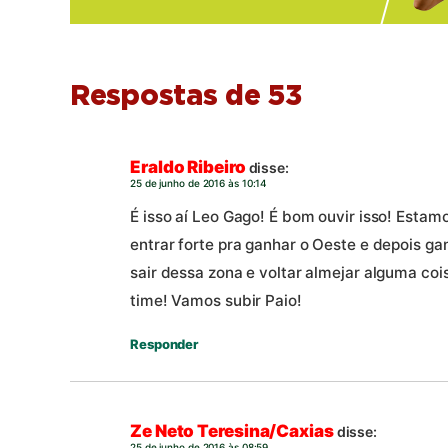
Respostas de 53
Eraldo Ribeiro
disse:
25 de junho de 2016 às 10:14
É isso aí Leo Gago! É bom ouvir isso! Est
entrar forte pra ganhar o Oeste e depois g
sair dessa zona e voltar almejar alguma co
time! Vamos subir Paio!
Responder
Ze Neto Teresina/Caxias
disse:
25 de junho de 2016 às 08:59