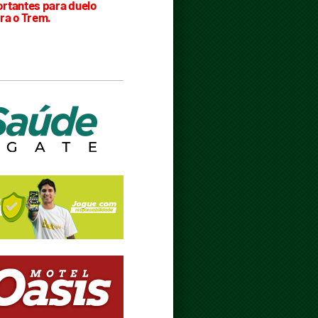
rtantes para duelo
ra o Trem.