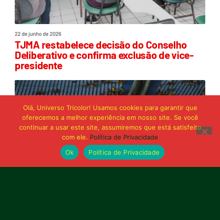
22 de junho de 2026
TJMA restabelece decisão do Conselho
Deliberativo e confirma exclusão de vice-
presidente
Olá, Universo Tricolor! Usamos cookies para garantir que
oferecemos a melhor experiência em nosso site. Se você
continuar a usar este site, assumiremos que está satisfeito
com ele.
Política de Privacidade
Ok
Política de Privacidade