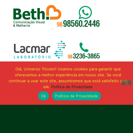
Olá, Universo Tricolor! Usamos cookies para garantir que
oferecemos a melhor experiência em nosso site. Se você
continuar a usar este site, assumiremos que está satisfeito com
ele.
Política de Privacidade
Ok
Política de Privacidade