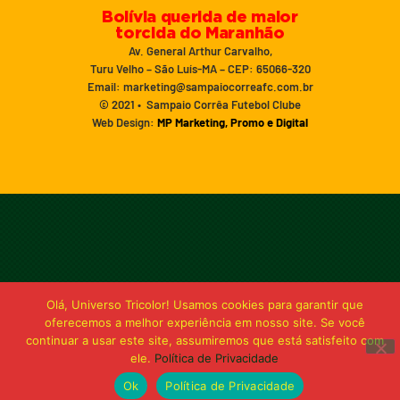
Bolívia querida de maior
torcida do Maranhão
Av. General Arthur Carvalho,
Turu Velho – São Luís-MA – CEP: 65066-320
Email: marketing@sampaiocorreafc.com.br
© 2021 • Sampaio Corrêa Futebol Clube
Web Design:
MP Marketing, Promo e Digital
Olá, Universo Tricolor! Usamos cookies para garantir que
oferecemos a melhor experiência em nosso site. Se você
continuar a usar este site, assumiremos que está satisfeito com
ele.
Política de Privacidade
Ok
Política de Privacidade