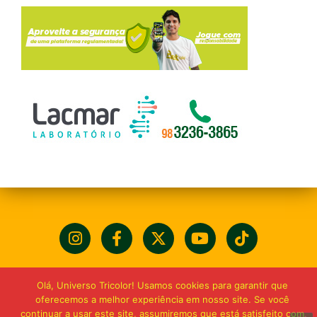
Olá, Universo Tricolor! Usamos cookies para garantir que
oferecemos a melhor experiência em nosso site. Se você
continuar a usar este site, assumiremos que está satisfeito com