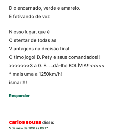
D o encarnado, verde e amarelo.
E fetivando de vez
N osso lugar, que é
O stentar de todas as
V antagens na decisão final.
O timo jogo! D. Pety e seus comandados!!
>>>>>>>3 a 0. E……dá-lhe BOLÍVIA!!<<<<<
* mais uma a 1250km/h!
ismar!!!!
Responder
carlos sousa
disse:
5 de maio de 2016 às 09:17