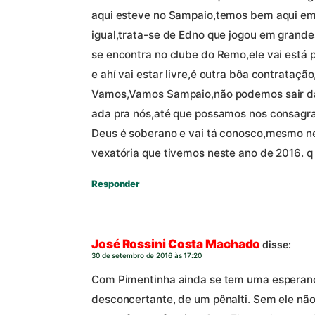
aqui esteve no Sampaio,temos bem aqui em
igual,trata-se de Edno que jogou em grandes
se encontra no clube do Remo,ele vai está
e ahí vai estar livre,é outra bôa contrataç
Vamos,Vamos Sampaio,não podemos sair da s
ada pra nós,até que possamos nos consagrar 
Deus é soberano e vai tá conosco,mesmo 
vexatória que tivemos neste ano de 2016. q
Responder
José Rossini Costa Machado
disse:
30 de setembro de 2016 às 17:20
Com Pimentinha ainda se tem uma esperanç
desconcertante, de um pênalti. Sem ele n