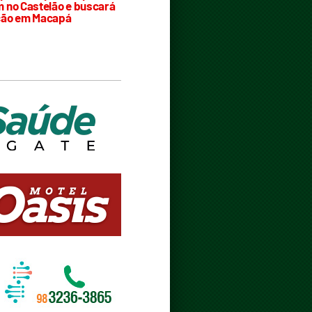
 no Castelão e buscará
ção em Macapá