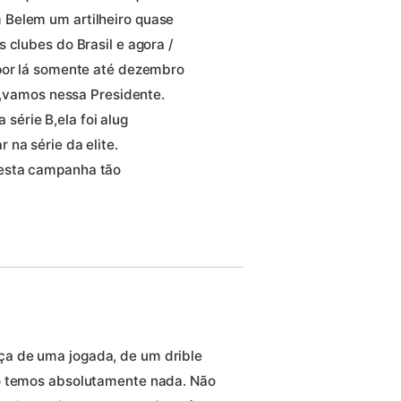
 Belem um artilheiro quase
 clubes do Brasil e agora /
 por lá somente até dezembro
ão,vamos nessa Presidente.
érie B,ela foi alug
na série da elite.
nesta campanha tão
a de uma jogada, de um drible
ão temos absolutamente nada. Não