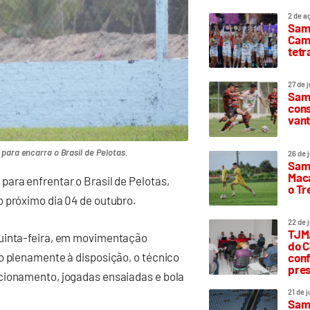
2 de a
Sam
Camp
tetr
27 de 
Samp
cons
vant
para encarra o Brasil de Pelotas.
26 de 
Samp
Maca
ara enfrentar o Brasil de Pelotas,
o T
o próximo dia 04 de outubro.
22 de 
TJMA
quinta-feira, em movimentação
do C
o plenamente à disposição, o técnico
conf
pres
cionamento, jogadas ensaiadas e bola
21 de 
Samp