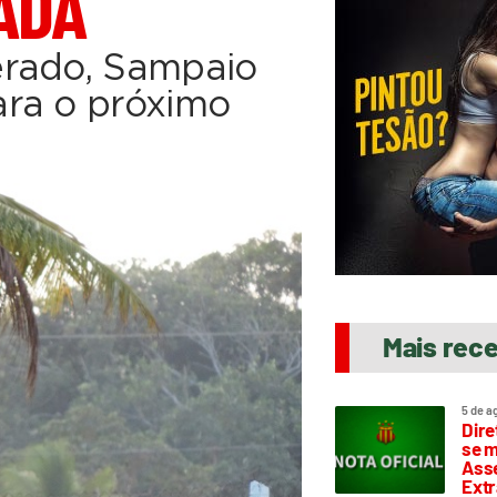
ADA
erado, Sampaio
ara o próximo
Mais rec
5 de a
Dire
se m
Asse
Extr