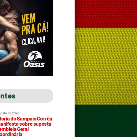
entes
gosto de 2026
toria do Sampaio Corrêa
anifesta sobre suposta
mbleia Geral
aordinária