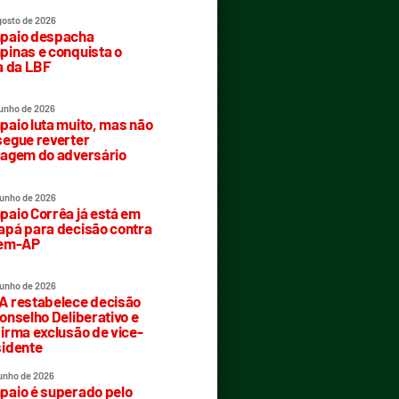
gosto de 2026
paio despacha
inas e conquista o
a da LBF
junho de 2026
aio luta muito, mas não
egue reverter
agem do adversário
junho de 2026
aio Corrêa já está em
pá para decisão contra
rem-AP
junho de 2026
 restabelece decisão
onselho Deliberativo e
irma exclusão de vice-
idente
junho de 2026
aio é superado pelo