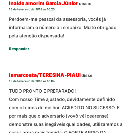
Inaldo amorim Garcia Júnior
disse:
15 de fevereiro de 2018 às 10:23
Perdoem-me pessoal da assessoria, vocês já
informaram o número ali embaixo. Muito obrigado
pela atenção dispensada!
Responder
ismarcosta/TERESINA-PIAUI
disse:
15 de fevereiro de 2018 às 10:04
TUDO PRONTO E PREPARADO!
Com nosso Time ajustado, devidamente definido
com o temos de melhor, ACREDITO NO SUCESSO. E,
por mais que o adversário (vovô véi cearense)
demonstre suas inegáveis qualidades, utilizaremos a
nossa arma mais temida: O FORTE APOIO DA