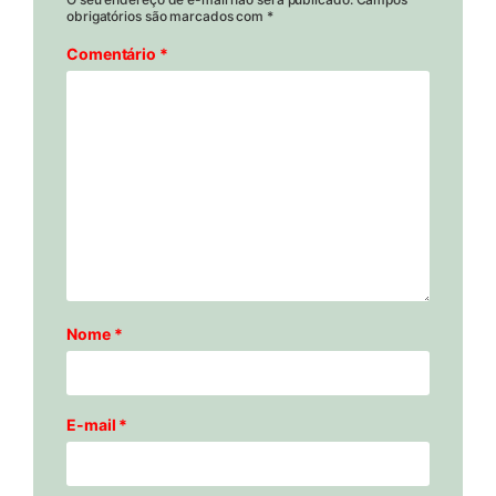
obrigatórios são marcados com
*
Comentário
*
Nome
*
E-mail
*