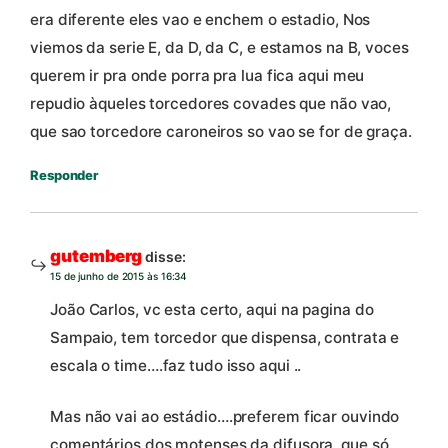
era diferente eles vao e enchem o estadio, Nos
viemos da serie E, da D, da C, e estamos na B, voces
querem ir pra onde porra pra lua fica aqui meu
repudio àqueles torcedores covades que não vao,
que sao torcedore caroneiros so vao se for de graça.
Responder
gutemberg
disse:
15 de junho de 2015 às 16:34
João Carlos, vc esta certo, aqui na pagina do
Sampaio, tem torcedor que dispensa, contrata e
escala o time….faz tudo isso aqui ..
Mas não vai ao estádio….preferem ficar ouvindo
comentários dos motenses da difusora, que só