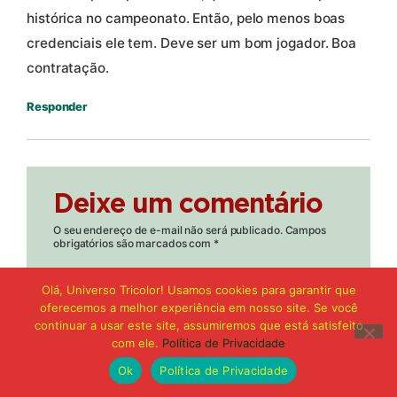
histórica no campeonato. Então, pelo menos boas
credenciais ele tem. Deve ser um bom jogador. Boa
contratação.
Responder
Deixe um comentário
O seu endereço de e-mail não será publicado.
Campos
obrigatórios são marcados com
*
Comentário
*
Olá, Universo Tricolor! Usamos cookies para garantir que
oferecemos a melhor experiência em nosso site. Se você
continuar a usar este site, assumiremos que está satisfeito
com ele.
Política de Privacidade
Ok
Política de Privacidade