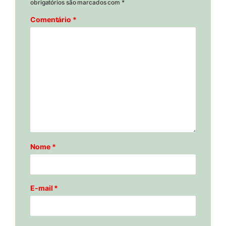
obrigatórios são marcados com
*
Comentário
*
Nome
*
E-mail
*