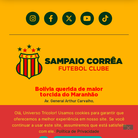
Bolívia querida de maior
torcida do Maranhão
Av. General Arthur Carvalho,
Turu Velho – São Luís-MA – CEP: 65066-320
Olá, Universo Tricolor! Usamos cookies para garantir que
Email: marketing@sampaiocorreafc.com.br
oferecemos a melhor experiência em nosso site. Se você
© 2021 • Sampaio Corrêa Futebol Clube
continuar a usar este site, assumiremos que está satisfeito
Web Design:
MP Marketing, Promo e Digital
com ele.
Política de Privacidade