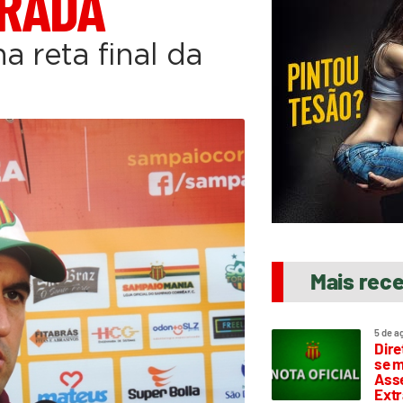
RADA
a reta final da
Mais rec
5 de a
Dire
se m
Asse
Extr