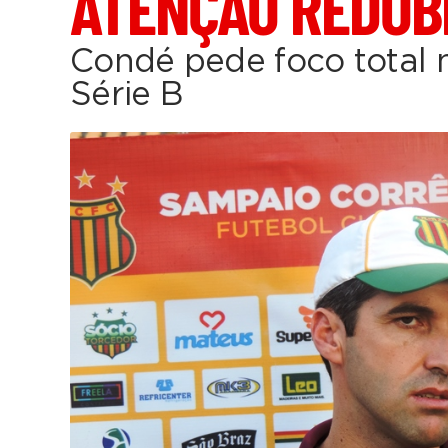
ATENÇÃO REDOB
Condé pede foco total n
Série B