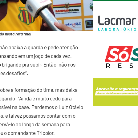
o nesta reta final
não abaixa a guarda e pede atenção
pensando em um jogo de cada vez.
 brigando pra subir. Então, não nos
es desafios”.
sobre a formação do time, mas deixa
ogando: “Ainda é muito cedo para
ssível na base. Perdemos o Luiz Otávio
s, e talvez possamos contar com o
ervá-lo ao longo da semana para
ou o comandante Tricolor.