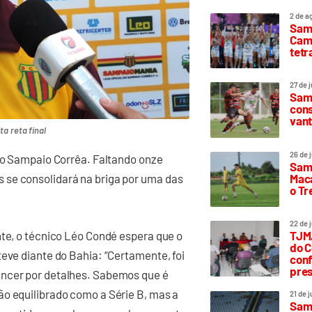
2 de a
Sam
Camp
tetr
27 de 
Samp
cons
vant
a reta final
26 de 
 no Sampaio Corrêa. Faltando onze
Samp
Maca
 se consolidará na briga por uma das
o T
22 de 
nte, o técnico Léo Condé espera que o
TJMA
do C
teve diante do Bahia: “Certamente, foi
conf
pres
encer por detalhes. Sabemos que é
ão equilibrado como a Série B, mas a
21 de 
Samp