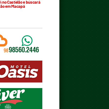
 no Castelão e buscará
ção em Macapá