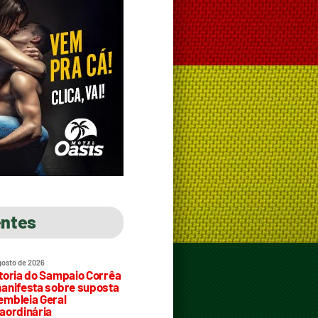
entes
gosto de 2026
toria do Sampaio Corrêa
anifesta sobre suposta
mbleia Geral
aordinária