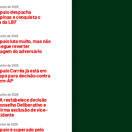
gosto de 2026
paio despacha
inas e conquista o
a da LBF
junho de 2026
aio luta muito, mas não
egue reverter
agem do adversário
junho de 2026
aio Corrêa já está em
pá para decisão contra
rem-AP
junho de 2026
 restabelece decisão
onselho Deliberativo e
irma exclusão de vice-
idente
junho de 2026
aio é superado pelo