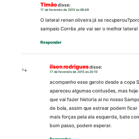
Timão
disse:
17 de fevereiro de 2015 às 08:49
O lateral renan oliveira já se recuperou?por
sampaio Corrêa ,ele vai ser o melhor lateral
Responder
ilson rodrigues
disse:
17 de fevereiro de 2015 às 20:10
acompanho esse garoto desde a copa S
apareceu algumas contusões, mas hoje 
que vai fazer historia ai no nosso Samp
de bola, assim que estrear podem ficar
mais forças pela ala esquerda, bate com
bom passo, podem esperar.