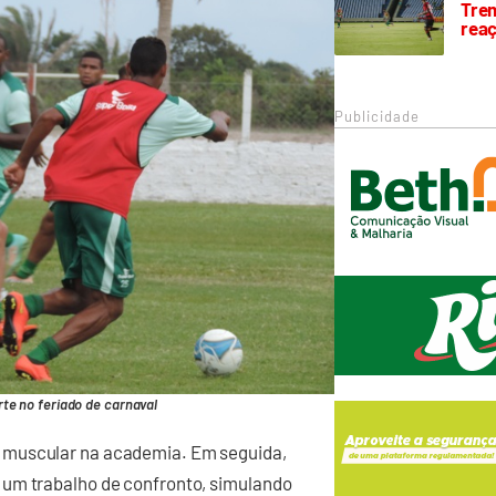
Trem
rea
Publicidade
te no feriado de carnaval
 muscular na academia. Em seguida,
 um trabalho de confronto, simulando