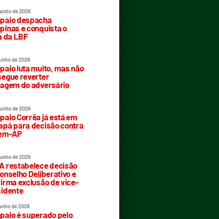
gosto de 2026
paio despacha
inas e conquista o
a da LBF
junho de 2026
aio luta muito, mas não
egue reverter
agem do adversário
junho de 2026
aio Corrêa já está em
pá para decisão contra
rem-AP
junho de 2026
 restabelece decisão
onselho Deliberativo e
irma exclusão de vice-
idente
junho de 2026
aio é superado pelo