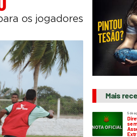
O
para os jogadores
Mais rec
5 de a
Dire
se m
Asse
Extr