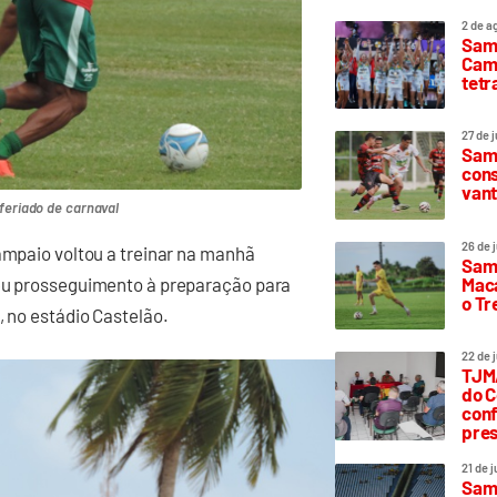
2 de a
Sam
Camp
tetr
27 de 
Samp
cons
vant
feriado de carnaval
26 de 
Sampaio voltou a treinar na manhã
Samp
Maca
deu prosseguimento à preparação para
o T
, no estádio Castelão.
22 de 
TJMA
do C
conf
pres
21 de 
Samp