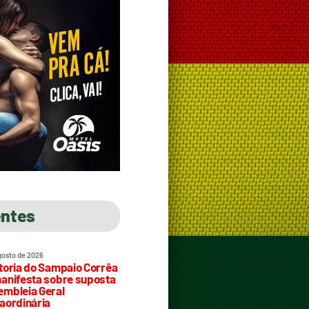
entes
gosto de 2026
toria do Sampaio Corrêa
anifesta sobre suposta
mbleia Geral
aordinária