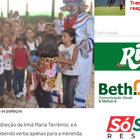
Trem
rea
Publicidade
 os palhaços
direção da Irmã Maria Terrêmio, e é
ebendo verba apenas para a merenda