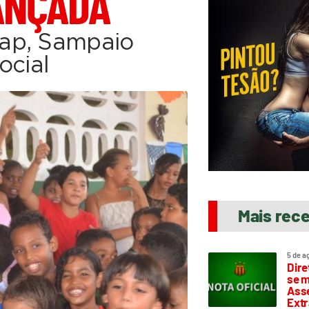
ANÇADA
ap, Sampaio
ocial
Mais rec
5 de a
Dire
se m
Asse
Extr