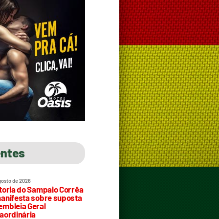
entes
gosto de 2026
toria do Sampaio Corrêa
anifesta sobre suposta
mbleia Geral
aordinária