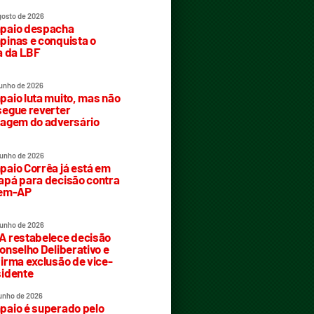
gosto de 2026
paio despacha
inas e conquista o
a da LBF
junho de 2026
aio luta muito, mas não
egue reverter
agem do adversário
junho de 2026
aio Corrêa já está em
pá para decisão contra
rem-AP
junho de 2026
 restabelece decisão
onselho Deliberativo e
irma exclusão de vice-
idente
junho de 2026
aio é superado pelo