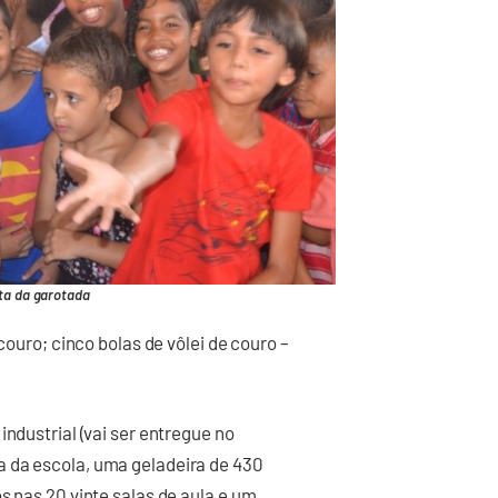
ta da garotada
couro; cinco bolas de vôlei de couro –
industrial (vai ser entregue no
 da escola, uma geladeira de 430
s nas 20 vinte salas de aula e um