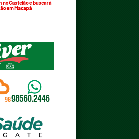
 no Castelão e buscará
ção em Macapá