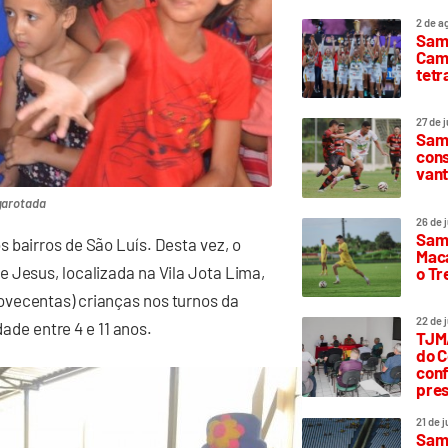
2 de a
Sam
Camp
tetr
27 de 
Samp
cons
vant
garotada
26 de 
Samp
 bairros de São Luís. Desta vez, o
Maca
 Jesus, localizada na Vila Jota Lima,
o T
ovecentas) crianças nos turnos da
22 de 
dade entre 4 e 11 anos.
TJMA
do C
conf
pres
21 de 
Samp