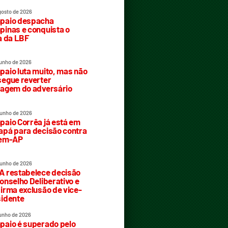
gosto de 2026
paio despacha
inas e conquista o
a da LBF
junho de 2026
aio luta muito, mas não
egue reverter
agem do adversário
junho de 2026
aio Corrêa já está em
pá para decisão contra
rem-AP
junho de 2026
 restabelece decisão
onselho Deliberativo e
irma exclusão de vice-
idente
junho de 2026
aio é superado pelo