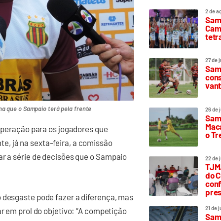
2 de a
Sam
Camp
tetr
27 de 
Samp
cons
vant
na que o Sampaio terá pela frente
26 de 
Samp
Maca
cuperação para os jogadores que
o T
, já na sexta-feira, a comissão
ar a série de decisões que o Sampaio
22 de 
TJMA
do C
conf
pres
o desgaste pode fazer a diferença, mas
21 de 
ar em prol do objetivo: “A competição
Samp