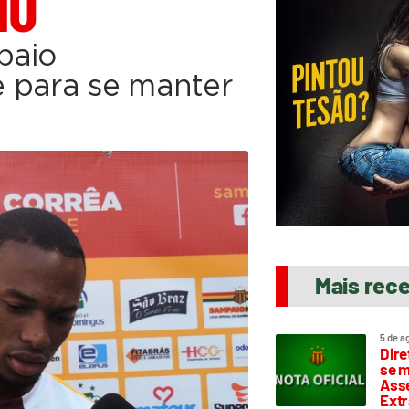
IO
paio
 para se manter
Mais rec
5 de a
Dire
se m
Asse
Extr