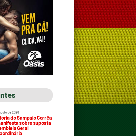
entes
gosto de 2026
toria do Sampaio Corrêa
anifesta sobre suposta
mbleia Geral
aordinária