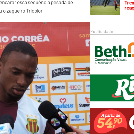
 encarar essa sequência pesada de
Trem
rea
u o zagueiro Tricolor.
Publicidade