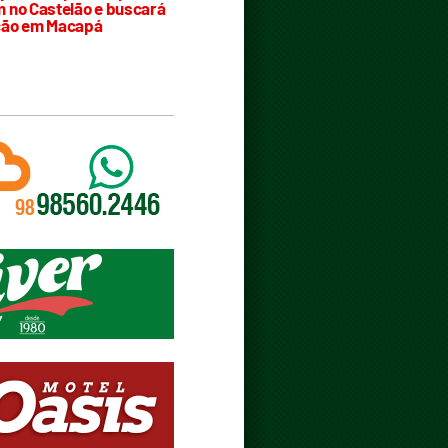
 no Castelão e buscará
ção em Macapá