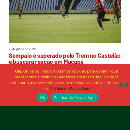
21 de junho de 2026
Sampaio é superado pelo Trem no Castelão
e buscará reação em Macapá
Olá, Universo Tricolor! Usamos cookies para garantir que
oferecemos a melhor experiência em nosso site. Se você
Publicidade
continuar a usar este site, assumiremos que está satisfeito com
ele.
Política de Privacidade
Ok
Política de Privacidade