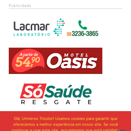
Publicidade
Olá, Universo Tricolor! Usamos cookies para garantir que
oferecemos a melhor experiência em nosso site. Se você
continuar a usar este site, assumiremos que está satisfeito