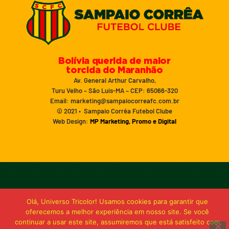
Bolívia querida de maior
torcida do Maranhão
Av. General Arthur Carvalho,
Turu Velho – São Luís-MA – CEP: 65066-320
Email: marketing@sampaiocorreafc.com.br
© 2021 • Sampaio Corrêa Futebol Clube
Web Design:
MP Marketing, Promo e Digital
Olá, Universo Tricolor! Usamos cookies para garantir que
oferecemos a melhor experiência em nosso site. Se você
continuar a usar este site, assumiremos que está satisfeito com