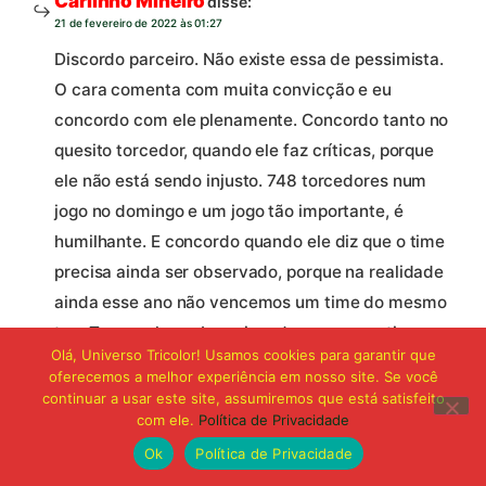
Carlinho Mineiro
disse:
21 de fevereiro de 2022 às 01:27
Discordo parceiro. Não existe essa de pessimista.
O cara comenta com muita convicção e eu
concordo com ele plenamente. Concordo tanto no
quesito torcedor, quando ele faz críticas, porque
ele não está sendo injusto. 748 torcedores num
jogo no domingo e um jogo tão importante, é
humilhante. E concordo quando ele diz que o time
precisa ainda ser observado, porque na realidade
ainda esse ano não vencemos um time do mesmo
top. Temos alguns bons jogadores, mas, o time
Olá, Universo Tricolor! Usamos cookies para garantir que
ainda está devendo uma sequência de bons jogos
oferecemos a melhor experiência em nosso site. Se você
e resultados.
continuar a usar este site, assumiremos que está satisfeito
com ele.
Política de Privacidade
Responder
Ok
Política de Privacidade