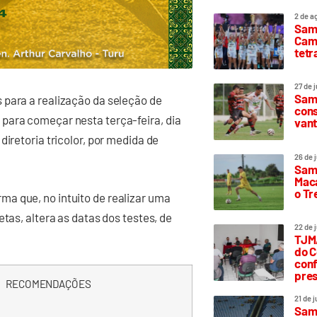
2 de a
Sam
Camp
tetr
27 de 
Samp
 para a realização da seleção de
cons
para começar nesta terça-feira, dia
vant
diretoria tricolor, por medida de
26 de 
Samp
Maca
o T
a que, no intuito de realizar uma
tas, altera as datas dos testes, de
22 de 
TJMA
do C
conf
pres
RECOMENDAÇÕES
21 de 
Samp