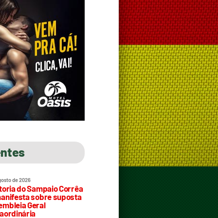
entes
gosto de 2026
toria do Sampaio Corrêa
anifesta sobre suposta
mbleia Geral
aordinária