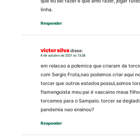
que eu sei fazer e que amo fazer, jogar fut
linha.
Responder
victor silva
disse:
6 de outubro de 2021 às 13:38
em relacao a polemica que criaram da torc
com Sergio Frota,nao podemos criar aqui 
torcer que outros estados possui,somos tor
flamenguista meu pai é vascaino meus filho
torcemos para o Sampaio. torcer se degladi
pandemia nao ensinou?
Responder