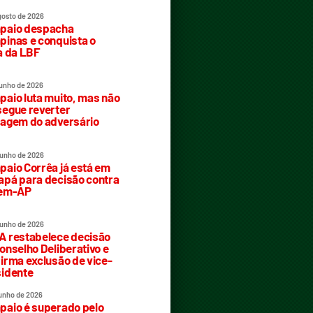
gosto de 2026
paio despacha
inas e conquista o
a da LBF
junho de 2026
aio luta muito, mas não
egue reverter
agem do adversário
junho de 2026
aio Corrêa já está em
pá para decisão contra
rem-AP
junho de 2026
 restabelece decisão
onselho Deliberativo e
irma exclusão de vice-
idente
junho de 2026
aio é superado pelo