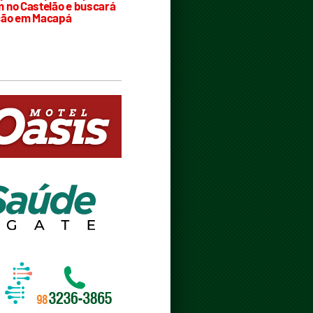
 no Castelão e buscará
ção em Macapá