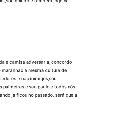
ebol,sou goleiro e também jogo na
ida e camisa adversaria, concordo
no maranhao a mesma cultura de
cedores e nao inimigos,sou
s palmeiras e sao paulo e todos nós
ando ja ficou no passado. será que a