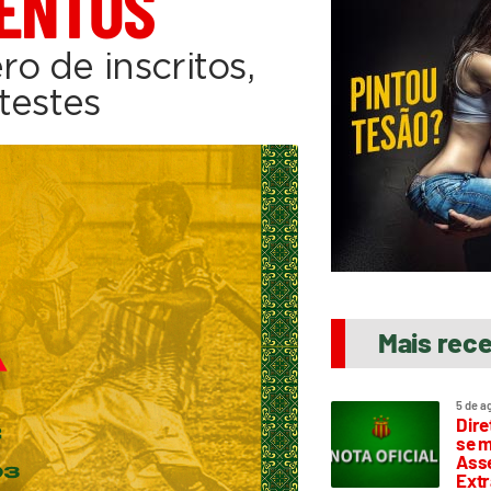
LENTOS
o de inscritos,
 testes
Mais rec
5 de a
Dire
se m
Asse
Extr