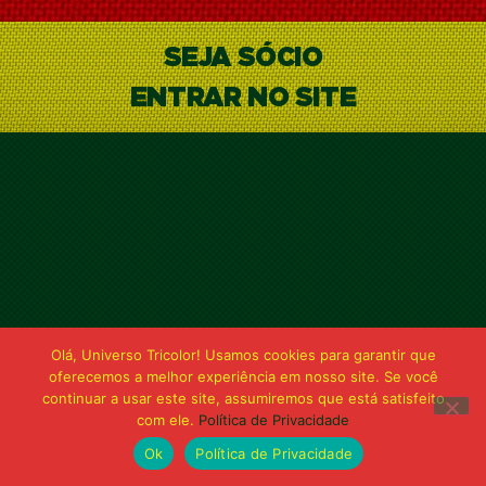
SEJA SÓCIO
ENTRAR NO SITE
Olá, Universo Tricolor! Usamos cookies para garantir que
oferecemos a melhor experiência em nosso site. Se você
continuar a usar este site, assumiremos que está satisfeito
com ele.
Política de Privacidade
Ok
Política de Privacidade