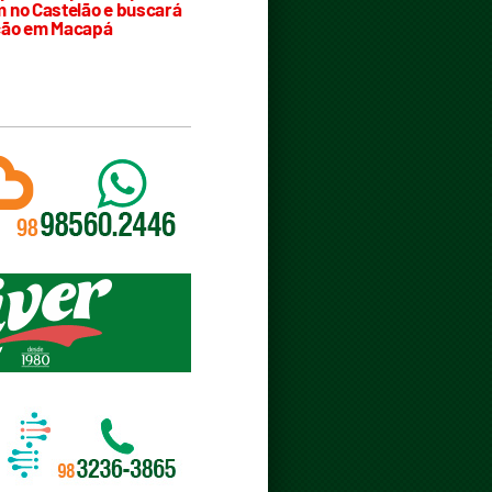
 no Castelão e buscará
ção em Macapá