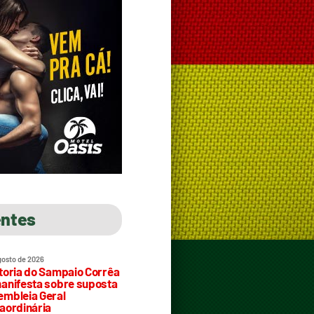
entes
gosto de 2026
toria do Sampaio Corrêa
anifesta sobre suposta
mbleia Geral
aordinária