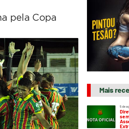
a pela Copa
Mais rec
5 de a
Dire
se m
Asse
Extr