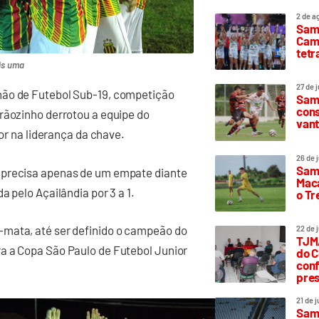
2 de a
Sam
Camp
tetr
is uma
27 de 
hão de Futebol Sub-19, competição
Samp
cons
rãozinho derrotou a equipe do
vant
lor na liderança da chave.
26 de 
Samp
 precisa apenas de um empate diante
Maca
 pelo Açailândia por 3 a 1.
o T
-mata, até ser definido o campeão do
22 de 
TJMA
a a Copa São Paulo de Futebol Junior
do C
conf
pres
21 de 
Samp