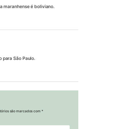
ta maranhense é boliviano.
o para São Paulo.
tórios são marcados com
*