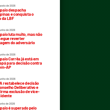
gosto de 2026
paio despacha
inas e conquista o
a da LBF
junho de 2026
aio luta muito, mas não
egue reverter
agem do adversário
junho de 2026
aio Corrêa já está em
pá para decisão contra
rem-AP
junho de 2026
 restabelece decisão
onselho Deliberativo e
irma exclusão de vice-
idente
junho de 2026
aio é superado pelo