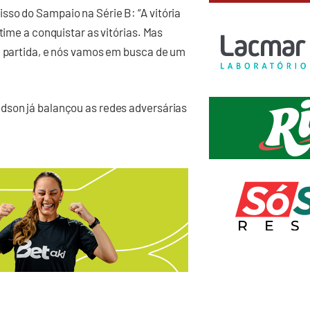
so do Sampaio na Série B: “A vitória
time a conquistar as vitórias. Mas
a partida, e nós vamos em busca de um
dson já balançou as redes adversárias