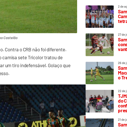
2 de a
Sam
Camp
tetr
27 de 
no Castelão
Samp
cons
vant
. Contra o CRB não foi diferente.
camisa sete Tricolor tratou de
26 de 
ar um tiro indefensável. Golaço que
Samp
Maca
esso.
o T
22 de 
TJMA
do C
conf
pres
21 de 
Samp