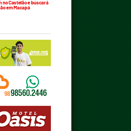
 no Castelão e buscará
ção em Macapá