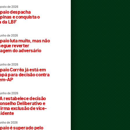
gosto de 2026
paio despacha
inas e conquista o
a da LBF
junho de 2026
aio luta muito, mas não
egue reverter
agem do adversário
junho de 2026
aio Corrêa já está em
pá para decisão contra
rem-AP
junho de 2026
 restabelece decisão
onselho Deliberativo e
irma exclusão de vice-
idente
junho de 2026
aio é superado pelo