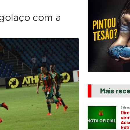
golaço com a
Mais rec
5 de a
Dire
se m
Asse
Extr