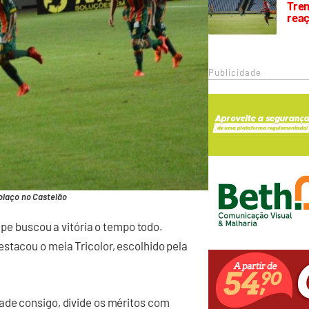
Trem
rea
Publicidade
olaço no Castelão
uipe buscou a vitória o tempo todo.
stacou o meia Tricolor, escolhido pela
ade consigo, divide os méritos com