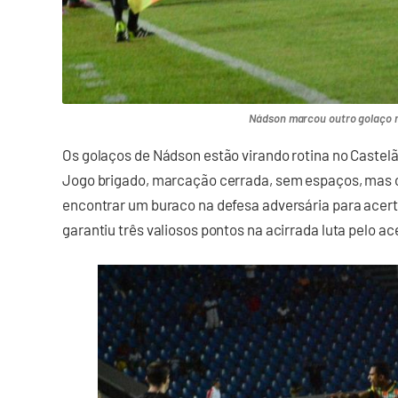
Nádson marcou outro golaço 
Os golaços de Nádson estão virando rotina no Castelão
Jogo brigado, marcação cerrada, sem espaços, mas o 
encontrar um buraco na defesa adversária para acert
garantiu três valiosos pontos na acirrada luta pelo ac