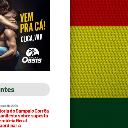
entes
gosto de 2026
toria do Sampaio Corrêa
anifesta sobre suposta
mbleia Geral
aordinária