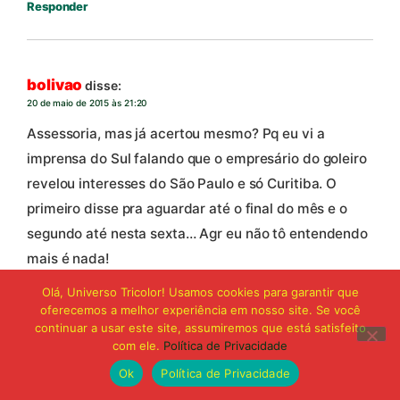
Responder
bolivao
disse:
20 de maio de 2015 às 21:20
Assessoria, mas já acertou mesmo? Pq eu vi a
imprensa do Sul falando que o empresário do goleiro
revelou interesses do São Paulo e só Curitiba. O
primeiro disse pra aguardar até o final do mês e o
segundo até nesta sexta… Agr eu não tô entendendo
mais é nada!
Olá, Universo Tricolor! Usamos cookies para garantir que
Responder
oferecemos a melhor experiência em nosso site. Se você
continuar a usar este site, assumiremos que está satisfeito
com ele.
Política de Privacidade
bolivao
disse:
Ok
Política de Privacidade
20 de maio de 2015 às 21:21