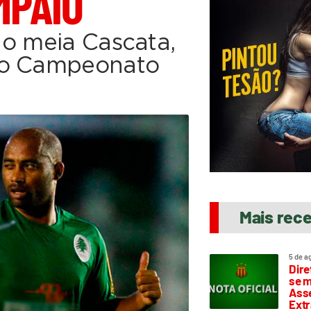
MPAIO
 o meia Cascata,
no Campeonato
Mais rec
5 de a
Dire
se m
Asse
Extr