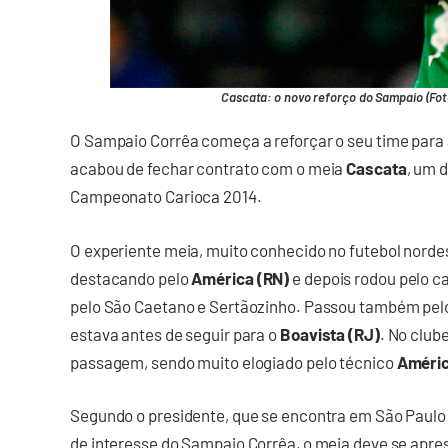
Cascata: o novo reforço do Sampaio (Fot
O Sampaio Corrêa começa a reforçar o seu time para
acabou de fechar contrato com o meia
Cascata
, um 
Campeonato Carioca 2014.
O experiente meia, muito conhecido no futebol norde
destacando pelo
América (RN)
e depois rodou pelo 
pelo São Caetano e Sertãozinho. Passou também pe
estava antes de seguir para o
Boavista (RJ)
. No club
passagem, sendo muito elogiado pelo técnico
Améric
Segundo o presidente, que se encontra em São Paulo 
de interesse do Sampaio Corrêa, o meia deve se apre