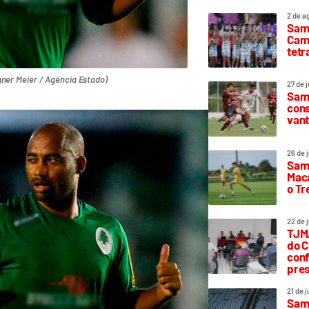
2 de a
Sam
Camp
tetr
ner Meier / Agência Estado)
27 de 
Samp
cons
vant
26 de 
Samp
Maca
o T
22 de 
TJMA
do C
conf
pres
21 de 
Samp