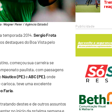
Trem
rea
o: Wagner Meier / Agência Estado)
Publicidade
 a temporada 2014.
Sergio Frota
dos destaques do Boa Vista pelo
stino, começou sua carreira se
campeonato paulista, com passagens
lo
Náutico (PE)
e
ABC (PE)
, onde
e carioca, teve uma excelente
o Faria
.
tratando destes e de outros assuntos
sentar no início da próxima semana e