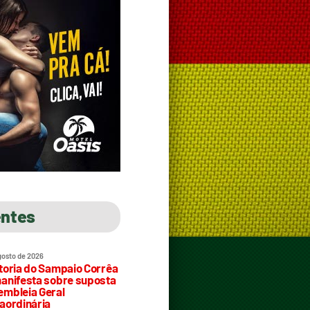
entes
gosto de 2026
toria do Sampaio Corrêa
anifesta sobre suposta
mbleia Geral
aordinária