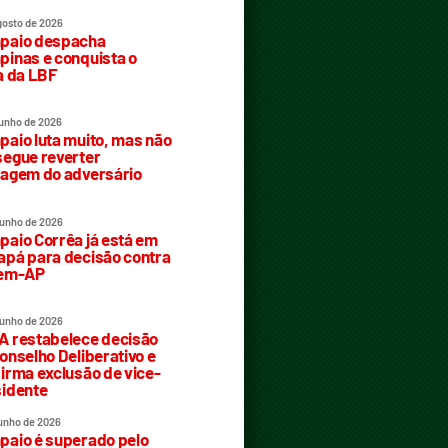
gosto de 2026
paio despacha
inas e conquista o
a da LBF
junho de 2026
aio luta muito, mas não
egue reverter
agem do adversário
junho de 2026
aio Corrêa já está em
pá para decisão contra
rem-AP
junho de 2026
 restabelece decisão
onselho Deliberativo e
irma exclusão de vice-
idente
junho de 2026
aio é superado pelo