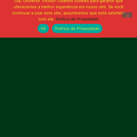
Olá, Universo Tricolor! Usamos cookies para garantir que
oferecemos a melhor experiência em nosso site. Se você
continuar a usar este site, assumiremos que está satisfeito
com ele.
Política de Privacidade
Ok
Política de Privacidade
21 de junho de 2026
Sampaio é superado pelo Trem no Castelão
e buscará reação em Macapá
Publicidade