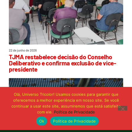
22 de junho de 2026
TJMA restabelece decisão do Conselho
Deliberativo e confirma exclusão de vice-
presidente
Olá, Universo Tricolor! Usamos cookies para garantir que
oferecemos a melhor experiência em nosso site. Se você
continuar a usar este site, assumiremos que está satisfeito
com ele.
Política de Privacidade
Ok
Política de Privacidade