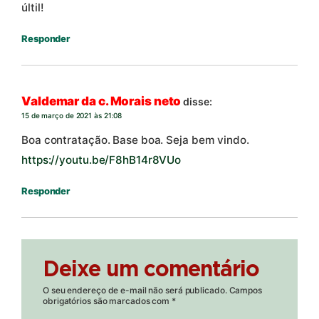
últil!
Responder
Valdemar da c. Morais neto
disse:
15 de março de 2021 às 21:08
Boa contratação. Base boa. Seja bem vindo.
https://youtu.be/F8hB14r8VUo
Responder
Deixe um comentário
O seu endereço de e-mail não será publicado.
Campos
obrigatórios são marcados com
*