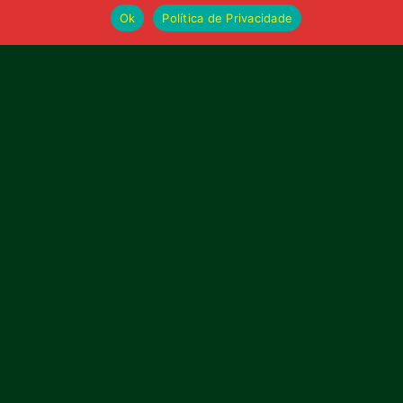
Ok
Política de Privacidade
21 de junho de 2026
Sampaio é superado pelo Trem no Castelão
e buscará reação em Macapá
Publicidade