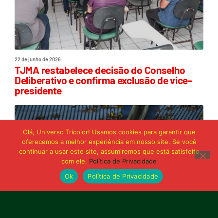
22 de junho de 2026
TJMA restabelece decisão do Conselho
Deliberativo e confirma exclusão de vice-
presidente
Olá, Universo Tricolor! Usamos cookies para garantir que
oferecemos a melhor experiência em nosso site. Se você
continuar a usar este site, assumiremos que está satisfeito
com ele.
Política de Privacidade
Ok
Política de Privacidade