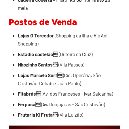
meia
Postos de Venda
Lojas O Torcedor
(Shopping da Ilha e Rio Anil
Shopping)
Estádio castelão
(Outeiro da Cruz)
Nhozinho Santos
(Vila Passos)
Lojas Marcelo Surf
(Cid. Operária, São
Cristóvão, Cohab e João Paulo)
Fitabrás
(Av. dos Franceses – Ivar Saldanha)
Ferpasa
(Av. Guajajaras – São Cristóvão)
Frutaria Ki Fruta
(Vila Luizão)