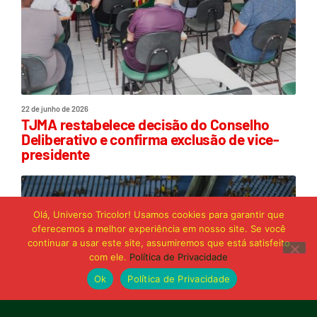
22 de junho de 2026
TJMA restabelece decisão do Conselho
Deliberativo e confirma exclusão de vice-
presidente
Olá, Universo Tricolor! Usamos cookies para garantir que
oferecemos a melhor experiência em nosso site. Se você
continuar a usar este site, assumiremos que está satisfeito
com ele.
Política de Privacidade
Ok
Política de Privacidade