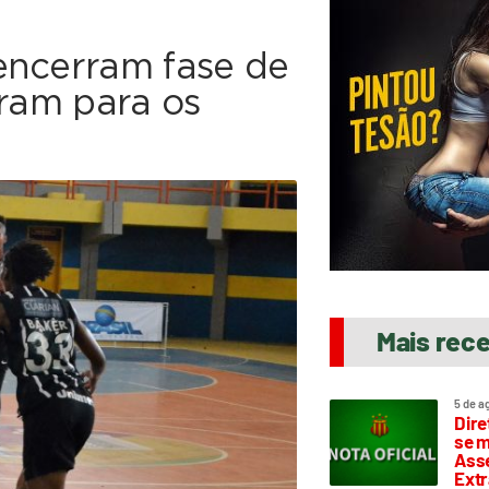
encerram fase de
aram para os
Mais rec
5 de a
Dire
se m
Asse
Extr