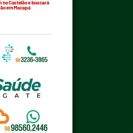
 no Castelão e buscará
ção em Macapá