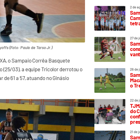
2 de a
Sam
Camp
tetr
27 de 
Samp
offs (Foto: Paulo de Tarso Jr.)
cons
vant
AIXA, o Sampaio Corrêa Basquete
(25/03), a equipe Tricolor derrotou o
26 de 
Samp
 de 61 a 57, atuando no Ginásio
Maca
o T
22 de 
TJMA
do C
conf
pres
21 de 
Samp