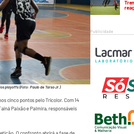
Trem
rea
Publicidade
s playoffs (Foto: Paulo de Tarso Jr.)
os cinco pontos pelo Tricolor. Com 14
 Tainá Paixão e Palmira, responsáveis
etição. O confronto abrirá a fase de