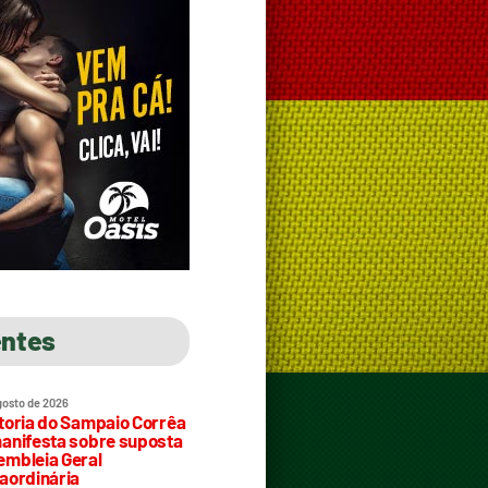
entes
gosto de 2026
toria do Sampaio Corrêa
anifesta sobre suposta
mbleia Geral
aordinária