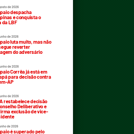
gosto de 2026
paio despacha
inas e conquista o
a da LBF
junho de 2026
aio luta muito, mas não
egue reverter
agem do adversário
junho de 2026
aio Corrêa já está em
pá para decisão contra
rem-AP
junho de 2026
 restabelece decisão
onselho Deliberativo e
irma exclusão de vice-
idente
junho de 2026
aio é superado pelo