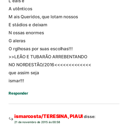
L eais e
A utênticos
M ais Queridos, que lotam nossos
E stádios e deixam
N ossas enormes
G aleras
O rglhosas por suas escolhas!!!
>>LEÃO E TUBARÃO ARREBENTANDO
NO NORDESTÃO/2016<<<<<<<<<<<<<
que assim seja
ismar!!!
Responder
ismarcosta/TERESINA, PIAUI
disse:
21 de novembro de 2015 às 00:58