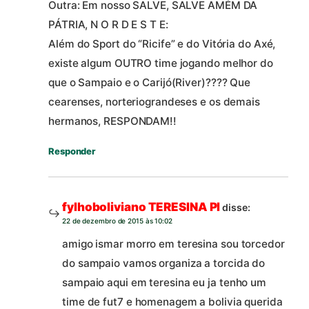
Outra: Em nosso SALVE, SALVE AMÉM DA
PÁTRIA, N O R D E S T E:
Além do Sport do “Ricife” e do Vitória do Axé,
existe algum OUTRO time jogando melhor do
que o Sampaio e o Carijó(River)???? Que
cearenses, norteriograndeses e os demais
hermanos, RESPONDAM!!
Responder
fylhoboliviano TERESINA PI
disse:
22 de dezembro de 2015 às 10:02
amigo ismar morro em teresina sou torcedor
do sampaio vamos organiza a torcida do
sampaio aqui em teresina eu ja tenho um
time de fut7 e homenagem a bolivia querida