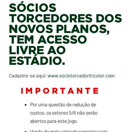
SÓCIOS
TORCEDORES DOS
NOVOS PLANOS,
TEM ACESSO
LIVRE AO
ESTÁDIO.
Cadastre-se aqui:
www.sociotorcedortricolor.com
I M P O R T A N T E
Por uma questão de redução de
custos, os setores 5/6 não serão
abertos para este jogo.
Venda de meia entrada somente com