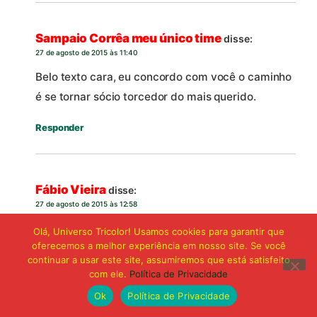
Sampaio Corrêa meu único time
disse:
27 de agosto de 2015 às 11:40
Belo texto cara, eu concordo com você o caminho
é se tornar sócio torcedor do mais querido.
Responder
Fábio Vieira
disse:
27 de agosto de 2015 às 12:58
A minha me acompanha em todos os jogos
Olá, Universo Tricolor! Usamos cookies para garantir que
oferecemos a melhor experiência em nosso site. Se você
Ambos somos associados
continuar a usar este site, assumiremos que está satisfeito
com ele.
Política de Privacidade
Responder
Ok
Política de Privacidade