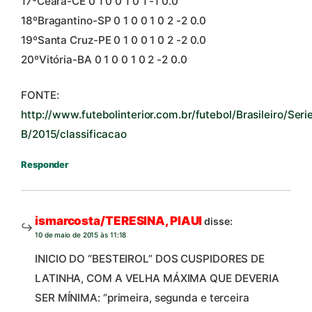
17ºCeará-CE 0 1 0 0 1 0 1 -1 0.0
18ºBragantino-SP 0 1 0 0 1 0 2 -2 0.0
19ºSanta Cruz-PE 0 1 0 0 1 0 2 -2 0.0
20ºVitória-BA 0 1 0 0 1 0 2 -2 0.0
FONTE:
http://www.futebolinterior.com.br/futebol/Brasileiro/Seri
B/2015/classificacao
Responder
ismarcosta/TERESINA, PIAUI
disse:
10 de maio de 2015 às 11:18
INICIO DO “BESTEIROL” DOS CUSPIDORES DE
LATINHA, COM A VELHA MÁXIMA QUE DEVERIA
SER MÍNIMA: “primeira, segunda e terceira